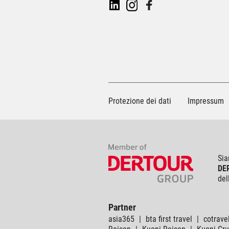
Protezione dei dati
Impressum
Sia
DE
del
Partner
asia365
|
bta first travel
|
cotrave