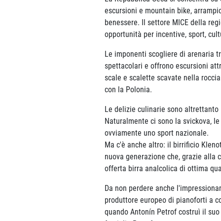
escursioni e mountain bike, arrampica
benessere. Il settore MICE della reg
opportunità per incentive, sport, cult
Le imponenti scogliere di arenaria 
spettacolari e offrono escursioni att
scale e scalette scavate nella roccia
con la Polonia.
Le delizie culinarie sono altrettanto
Naturalmente ci sono la svickova, le f
ovviamente uno sport nazionale.
Ma c'è anche altro: il birrificio Kle
nuova generazione che, grazie alla cu
offerta birra analcolica di ottima qua
Da non perdere anche l'impressionant
produttore europeo di pianoforti a co
quando Antonín Petrof costruì il suo 