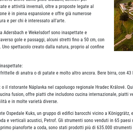
te e attività invernali, oltre a proposte legate al
ione è in piena espansione e offre già numerose
ura e per chi è interessato all'arte.
tra Adersbach e Wekelsdorf sono inaspettate e
raverso gole e passaggi, alcuni stretti fino a 50 cm, con
. Uno spettacolo creato dalla natura, proprio al confine
 inaspettate:
rittelle di anatra o di patate e molto altro ancora. Bere birra, con 43 b
not o il ristorante Náplavka nel capoluogo regionale Hradec Králové. Qui
cina fusion, offre piatti che includono cucina internazionale, piatti ve
lità e in molte varietà diverse.
e Ospedale Kuks, un gruppo di edifici barocchi vicino a Königgrätz, e 
da e verticali acustici, Petrof. Gli strumenti sono venduti in 65 paesi
primo pianoforte a coda, sono stati prodotti più di 635.000 strumenti 