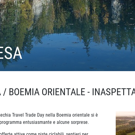
ESA
 / BOEMIA ORIENTALE - INASPETTA
zechia Travel Trade Day nella Boemia orientale si è
n programma entusiasmante e alcune sorprese.
ferte attive come piste ciclabili, sentieri per