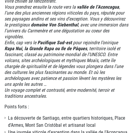
vivre chilien se rencontrent.
Vous prendrez ensuite la route vers la
vallée de l’Aconcagua
,
l’une des plus anciennes régions viticoles du pays, réputée pour
ses paysages andins et ses vins d’exception. Vous y découvrirez
le prestigieux
domaine Von Siebenthal
, avec une immersion dans
l’univers du Carmenère et une dégustation au coeur des
vignobles.
Enfin, cap vers le
Pacifique Sud-est
pour rejoindre l’onirique
Rapa Nui, la Grande Rapa ou Ile de Pâques
, territoire isolé et
fascinant, classé au patrimoine mondial de l’UNESCO. Entre
volcans, sites archéologiques et mythiques Moaïs, cette île
chargée de spiritualité et de légendes vous plongera dans l’une
des cultures les plus fascinantes au monde. Et où les
archéologues avec patience et passion lèvent les mystères les
uns après les autres …
Un voyage complet et contrasté, entre modernité, terroir et
traditions ancestrales.
Points forts :
La découverte de Santiago, entre quartiers historiques, Place
d’Armes, Mont San Cristóbal et artisanat local
Une journée viticole d’exception dans la vallée de l’Aconcagua,