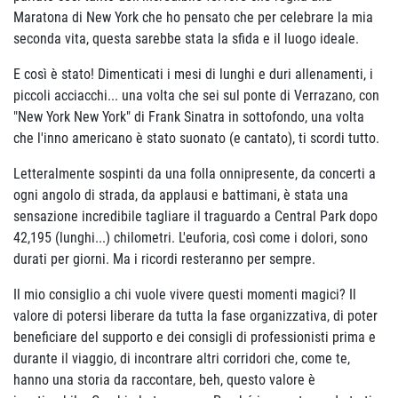
Maratona di New York che ho pensato che per celebrare la mia
seconda vita, questa sarebbe stata la sfida e il luogo ideale.
E così è stato! Dimenticati i mesi di lunghi e duri allenamenti, i
piccoli acciacchi... una volta che sei sul ponte di Verrazano, con
"New York New York" di Frank Sinatra in sottofondo, una volta
che l'inno americano è stato suonato (e cantato), ti scordi tutto.
Letteralmente sospinti da una folla onnipresente, da concerti a
ogni angolo di strada, da applausi e battimani, è stata una
sensazione incredibile tagliare il traguardo a Central Park dopo
42,195 (lunghi...) chilometri. L'euforia, così come i dolori, sono
durati per giorni. Ma i ricordi resteranno per sempre.
Il mio consiglio a chi vuole vivere questi momenti magici? Il
valore di potersi liberare da tutta la fase organizzativa, di poter
beneficiare del supporto e dei consigli di professionisti prima e
durante il viaggio, di incontrare altri corridori che, come te,
hanno una storia da raccontare, beh, questo valore è